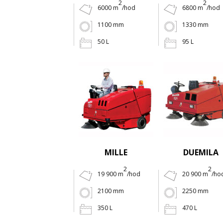
2
2
6000 m
/hod
6800 m
/hod
1100 mm
1330 mm
50 L
95 L
MILLE
DUEMILA
2
2
19 900 m
/hod
20 900 m
/ho
2100 mm
2250 mm
350 L
470 L