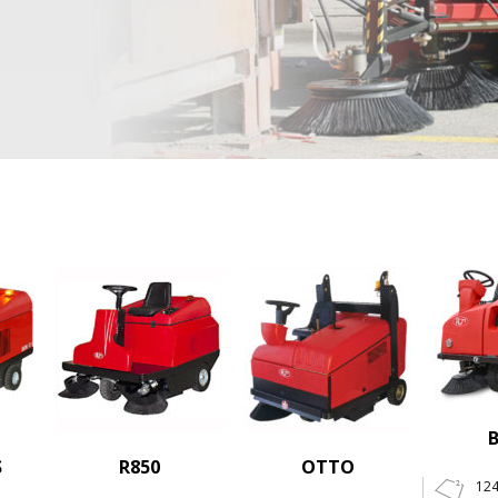
S
R850
OTTO
12