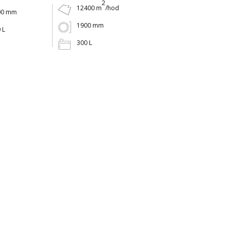
2
12400 m
/hod
00 mm
1900 mm
 L
300 L