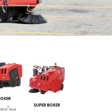
BOXER
SUPER BOXER
2
400 m
/hod