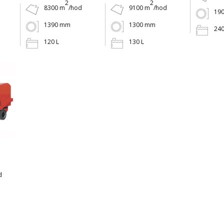
2
2
8300 m
/hod
9100 m
/hod
19
1390 mm
1300 mm
240
120 L
130 L
d