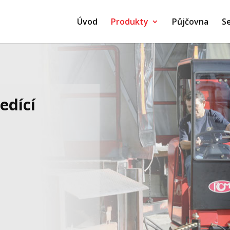
Úvod
Produkty
Půjčovna
Se
edící