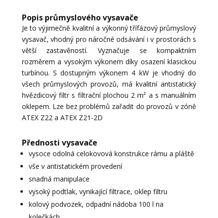
Popis průmyslového vysavače
Je to výjimečně kvalitní a výkonný třífázový průmyslový
vysavač, vhodný pro náročné odsávání i v prostorách s
větší zastavěností. Vyznačuje se kompaktním
rozměrem a vysokým výkonem díky osazení klasickou
turbínou. S dostupným výkonem 4 kW je vhodný do
všech průmyslových provozů, má kvalitní antistatický
hvězdicový filtr s filtrační plochou 2 m² a s manuálním
oklepem. Lze bez problémů zařadit do provozů v zóně
ATEX Z22 a ATEX Z21-2D
Přednosti vysavače
vysoce odolná celokovová konstrukce rámu a pláště
vše v antistatickém provedení
snadná manipulace
vysoký podtlak, vynikající filtrace, oklep filtru
kolový podvozek, odpadní nádoba 100 l na
kolečkách