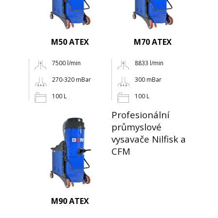
M50 ATEX
M70 ATEX
7500 l/min
8833 l/min
270-320 mBar
300 mBar
100 L
100 L
Profesionální
průmyslové
vysavače Nilfisk a
CFM
M90 ATEX