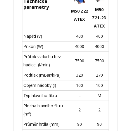
Technické
parametry
M50
M50 Z22
Z21-2D
ATEX
ATEX
Napětí (V)
400
400
Příkon (W)
4000
4000
Průtok vzduchu bez
7500
7500
hadice (l/min)
Podtlak (mBar/kPa)
320
270
Objem nádoby (l)
100
100
Typ hlavního filtru
L
M
Plocha hlavního filtru
2
2
(m²)
Průměr hrdla (mm)
90
90