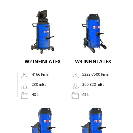
W2 INFINI ATEX
W3 INFINI ATEX
4166 l/min
5333-7500 l/min
230 mBar
300-320 mBar
40 L
65 L