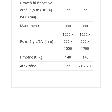
Úroveň hlučnosti ve
vzdál. 1,5 m (DB (A)
72
72
ISO 3744)
Manomentr
ano
ano
1200 x
1200 x
Rozměry d/š/v (mm)
650 x
650 x
1550
1700
Hmotnost (kg)
140
145
Atex zóna
22
21 – 2D