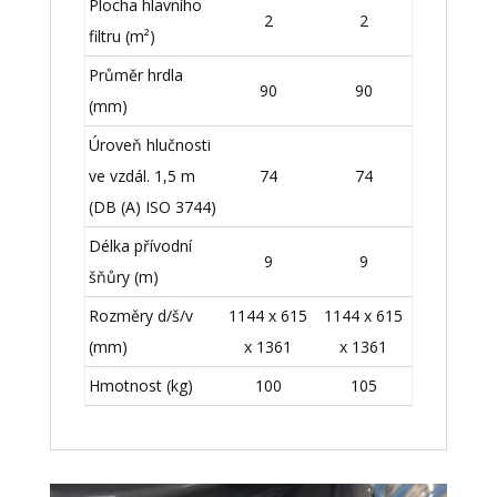
Plocha hlavního
2
2
filtru (m²)
Průměr hrdla
90
90
(mm)
Úroveň hlučnosti
ve vzdál. 1,5 m
74
74
(DB (A) ISO 3744)
Délka přívodní
9
9
šňůry (m)
Rozměry d/š/v
1144 x 615
1144 x 615
(mm)
x 1361
x 1361
Hmotnost (kg)
100
105