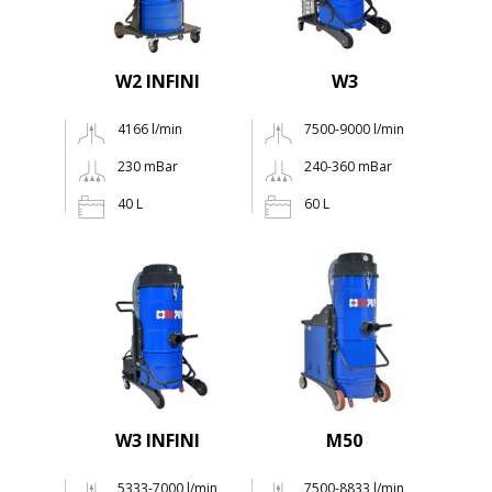
W2 INFINI
W3
4166 l/min
7500-9000 l/min
230 mBar
240-360 mBar
40 L
60 L
W3 INFINI
M50
5333-7000 l/min
7500-8833 l/min