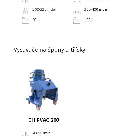
300-320 mBar
300-400 mBar
65 L
100 L
Vysavače na špony a třísky
CHIPVAC 200
9000 l/min