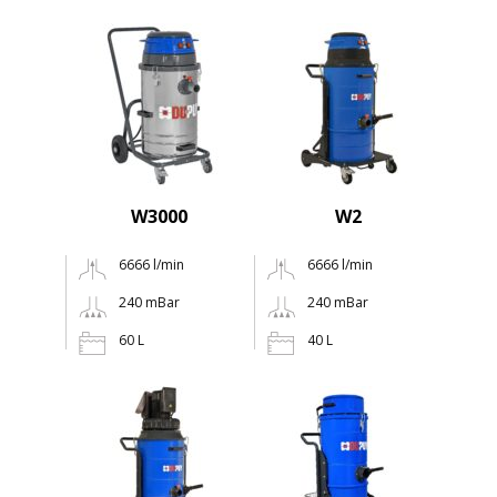
W3000
W2
6666 l/min
6666 l/min
240 mBar
240 mBar
60 L
40 L