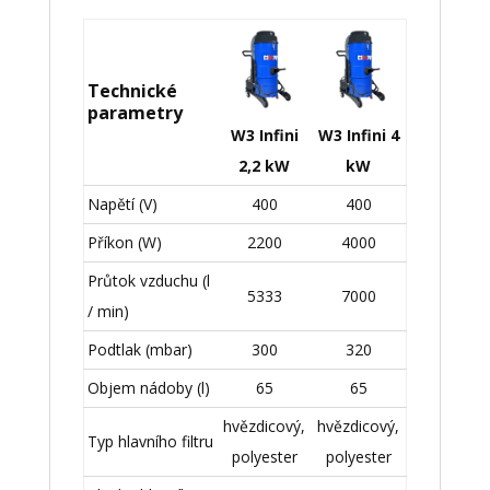
Technické
parametry
W3 Infini
W3 Infini 4
2,2 kW
kW
Napětí (V)
400
400
Příkon (W)
2200
4000
Průtok vzduchu (l
5333
7000
/ min)
Podtlak (mbar)
300
320
Objem nádoby (l)
65
65
hvězdicový,
hvězdicový,
Typ hlavního filtru
polyester
polyester